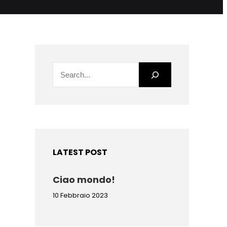
S
e
a
r
c
h
LATEST POST
Ciao mondo!
10 Febbraio 2023