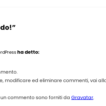
ndo!”
ha detto:
rdPress
mmento.
re, modificare ed eliminare commenti, vai a
ia un commento sono forniti da
Gravatar
.